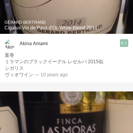
GÉRARD BERTRAND
Cigalus Vin de Pays d'Oc White Blend 2014
8.1
Akina Amami
葉巻
ミラマンのブラックイーグル レゼルバ 2015似
シガリス
ヴィオワイン
— 10 years ago