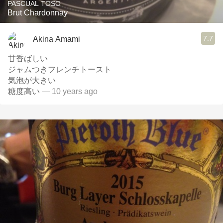
PASCUAL TOSO
Brut Chardonnay
7.7
Akina Amami
甘香ばしい
ジャムつきフレンチトースト
気泡が大きい
糖度高い
— 10 years ago