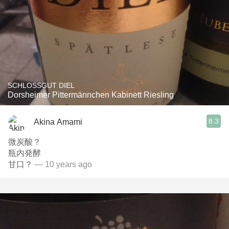
SCHLOSSGUT DIEL
Dorsheimer Pittermännchen Kabinett Riesling
8.3
Akina Amami
微炭酸？
瓶内発酵
甘口？
— 10 years ago