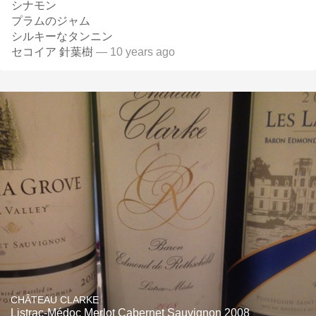
シナモン
プラムのジャム
シルキーなタンニン
セコイア 針葉樹
— 10 years ago
CHÂTEAU CLARKE
Listrac-Médoc Merlot Cabernet Sauvignon 2008