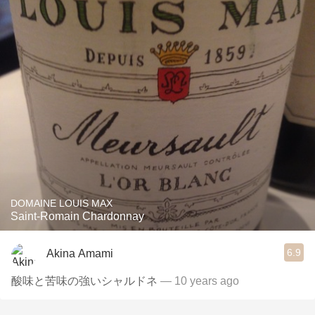
DOMAINE LOUIS MAX
Saint-Romain Chardonnay
6.9
Akina Amami
酸味と苦味の強いシャルドネ
— 10 years ago