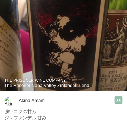
THE PRISONER WINE COMPANY
The Prisoner Napa Valley Zinfandel Blend
8.8
Akina Amami
強いコクの甘み
ジンファンデル 甘み