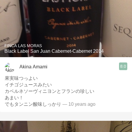
FINCA LAS MORAS
Black Label San Juan Cabernet-Cabernet 2014
8.0
Akina Amami
果実味つっよい
イチゴジュースみたい
カベルネソーヴィニヨンとフランの珍しい
あまい！
でもタンニン酸味しっかり
— 10 years ago