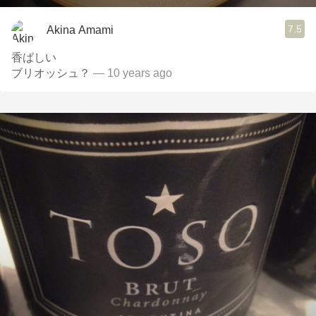
7.5
Akina Amami
香ばしい
ブリオッシュ？
— 10 years ago