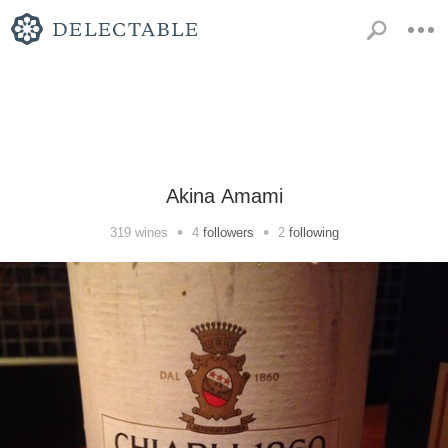
Akina Amami
•
•
319
wines
4
followers
2
following