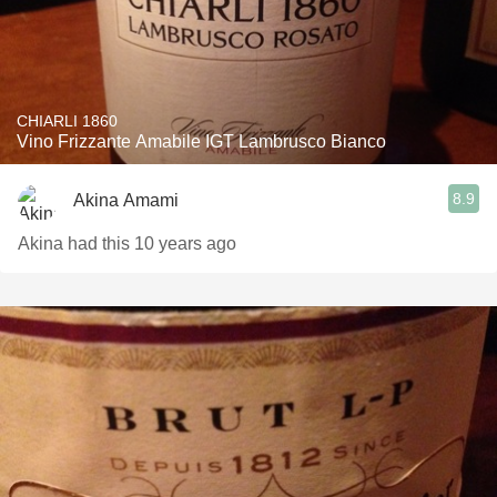
CHIARLI 1860
Vino Frizzante Amabile IGT Lambrusco Bianco
8.9
Akina Amami
Akina had this 10 years ago