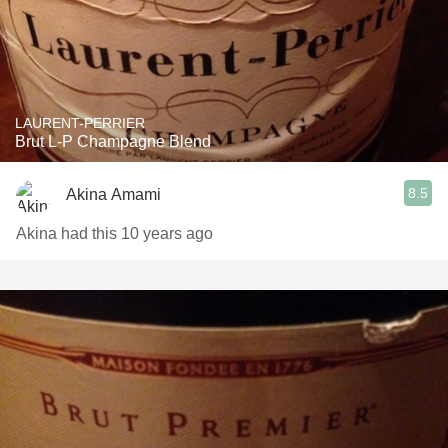
LAURENT-PERRIER
Brut L-P Champagne Blend
8.5
Akina Amami
Akina had this 10 years ago