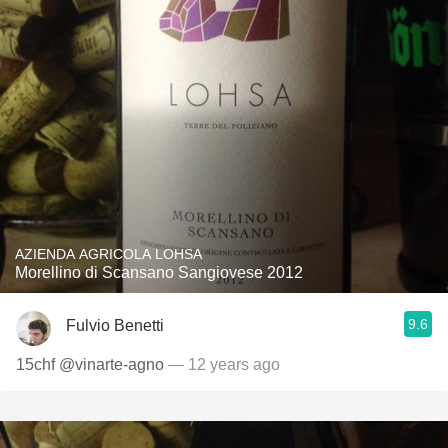
AZIENDA AGRICOLA LOHSA
Morellino di Scansano Sangiovese 2012
9.6
Fulvio Benetti
15chf @vinarte-agno
— 12 years ago