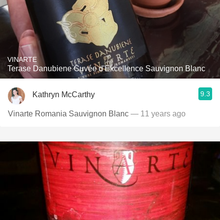
VINARTE
Terase Danubiene Cuvée d'Excellence Sauvignon Blanc
9.3
Kathryn McCarthy
Vinarte Romania Sauvignon Blanc
— 11 years ago