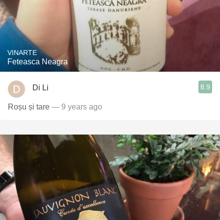
VINARTE
Feteasca Neagra
8.9
Di Li
Roșu și tare
— 9 years ago