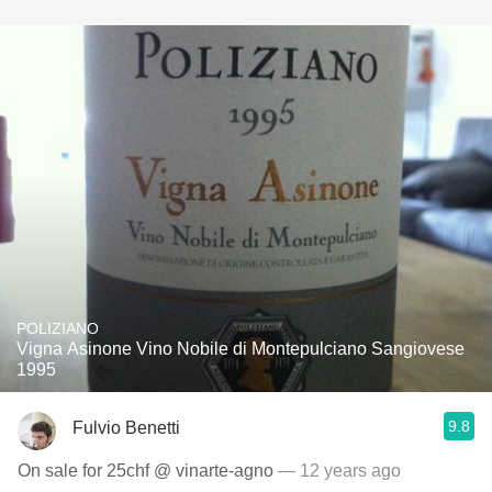
POLIZIANO
Vigna Asinone Vino Nobile di Montepulciano Sangiovese
1995
9.8
Fulvio Benetti
On sale for 25chf @ vinarte-agno
— 12 years ago