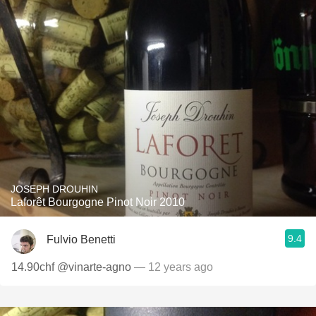
JOSEPH DROUHIN
Laforêt Bourgogne Pinot Noir 2010
9.4
Fulvio Benetti
14.90chf @vinarte-agno
— 12 years ago