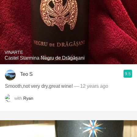
VINARTE
Castel Starmina Negru de Drăgăşani
9.5
Teo S
Smooth,not very dry,great wine!
— 12 years ago
with
Ryan