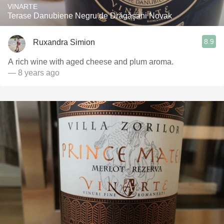
VINARTE
Terase Danubiene Negru de Drăgăşani Novak
8.9
Ruxandra Simion
A rich wine with aged cheese and plum aroma.
— 8 years ago