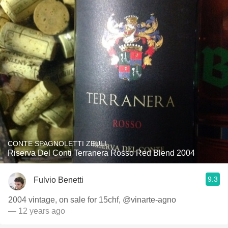
CONTE SPAGNOLETTI ZEULI
Riserva Del Conti Terranera Rosso Red Blend 2004
9.3
Fulvio Benetti
2004 vintage, on sale for 15chf, @vinarte-agno
— 12 years ago