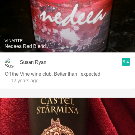
VINARTE
Nedeea Red Blend
9.4
Susan Ryan
Off the Vine wine club. Better than I expected.
— 12 years ago