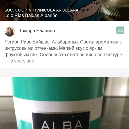
SOC. COOP. VITIVINÍCOLA AROUSANA
Lolo Rías Baixas Albariño
8.9
Тамара Еланина
Регион Риас Байшас. Альбариньо. Свежа ароматика с
цитрусовыми оттенками. Мягкий вкус с ярким
фруктовым пвк. Солоновато плотное вино по текстуре
— 9 years ago