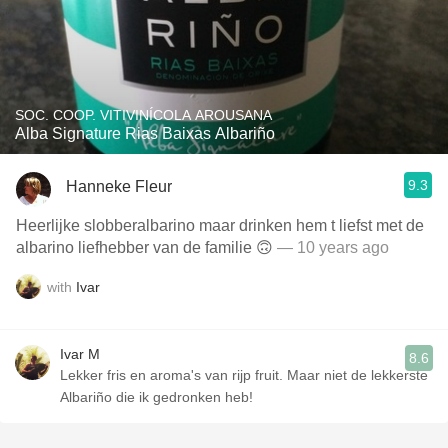
SOC. COOP. VITIVINÍCOLA AROUSANA
Alba Signature Rias Baixas Albariño
9.3
Hanneke Fleur
Heerlijke slobberalbarino maar drinken hem t liefst met de
albarino liefhebber van de familie 🙃
— 10 years ago
with
Ivar
Ivar M
8.6
Lekker fris en aroma's van rijp fruit. Maar niet de lekkerste
Albariño die ik gedronken heb!