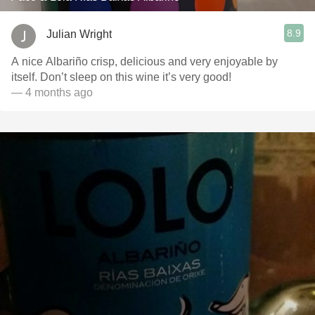
8.9
Julian Wright
A nice Albariño crisp, delicious and very enjoyable by
itself. Don’t sleep on this wine it’s very good!
— 4 months ago