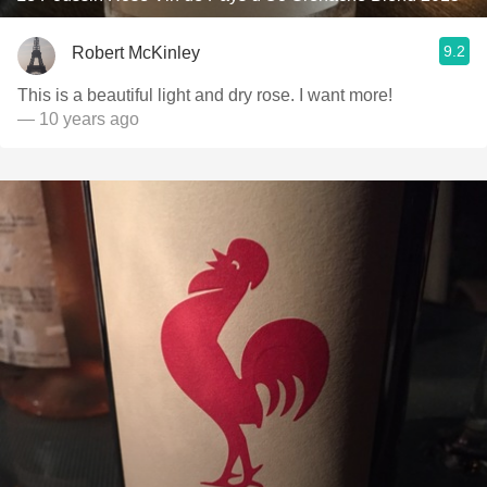
9.2
Robert McKinley
This is a beautiful light and dry rose. I want more!
— 10 years ago