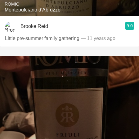
ROMIO
Montepulciano d'Abruzzo
9.0
Brooke Reid
Little pre-summer family gathering
— 11 years ago