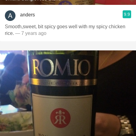
9.9
anders
Smooth,sweet, bit spicy goes well with my spicy chicken
rice.
— 7 years ago