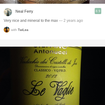
8.9
Neal Ferry
Very nice and mineral to the max
— 2 years ago
with
TwiLea