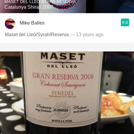
MASET DEL LLEO SYRAH RESERVA
Catalunya Shiraz 2007
9.6
Mike Balles
Maset del Lleó/Syrah/Reserva
— 13 years ago