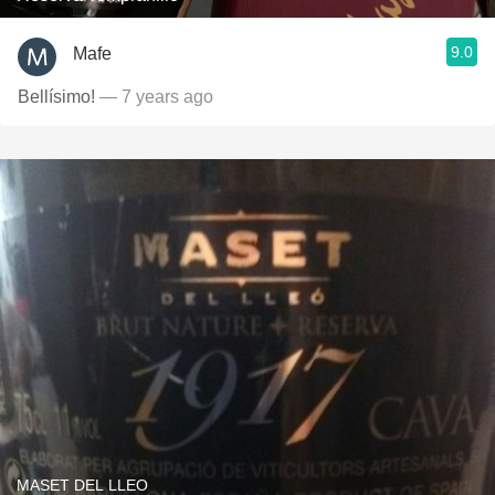
9.0
Mafe
Bellísimo!
— 7 years ago
MASET DEL LLEO