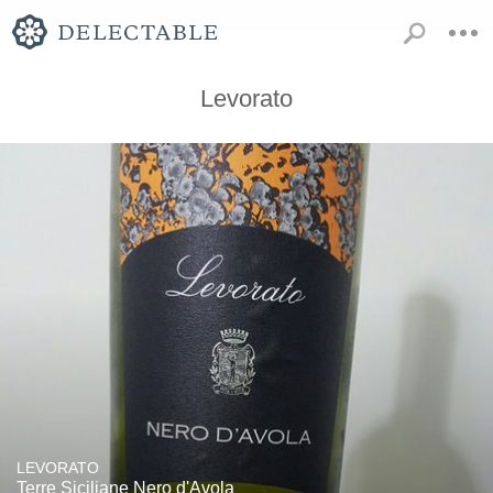
Levorato
LEVORATO
Terre Siciliane Nero d'Avola