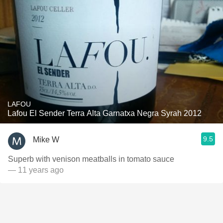
LAFOU
Lafou El Sender Terra Alta Garnatxa Negra Syrah 2012
9.5
Mike W
Superb with venison meatballs in tomato sauce
— 11 years ago