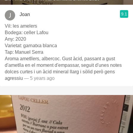
9.1
Joan
Vil: les amelers
Bodega: celler Lafou
Any: 2020
Varietat: garnatxa blanca
Tap: Manuel Serra
Aroma ametllers, albercoc. Gust àcid, passant a gust
d'ametlla en el moment d'empassar, seguit d'unes notes
dolces curtes i un àcid mineral llarg i sòlid però gens
agressiu
— 5 years ago