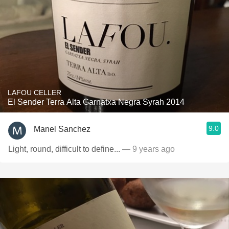
LAFOU CELLER
El Sender Terra Alta Garnatxa Negra Syrah 2014
9.0
Manel Sanchez
Light, round, difficult to define...
— 9 years ago