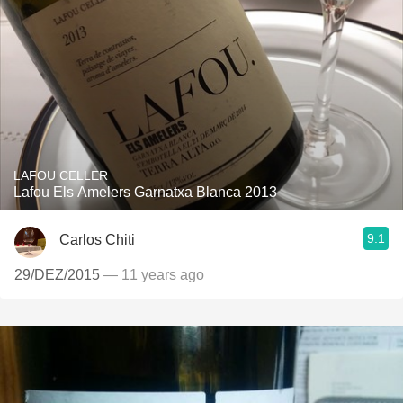
LAFOU CELLER
Lafou Els Amelers Garnatxa Blanca 2013
9.1
Carlos Chiti
29/DEZ/2015
— 11 years ago