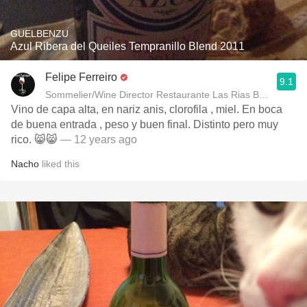
GUELBENZU
Azul Ribera del Queiles Tempranillo Blend 2011
Felipe Ferreiro
9.1
Sommelier/Wine Director Restaurante Las Rias Bajas
Vino de capa alta, en nariz anis, clorofila , miel. En boca
de buena entrada , peso y buen final. Distinto pero muy
rico. 😸😸
— 12 years ago
Nacho
liked this