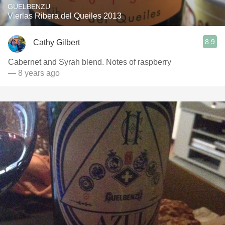
GUELBENZU
Vierlas Ribera del Queiles 2013
8.9
Cathy Gilbert
Cabernet and Syrah blend. Notes of raspberry
— 8 years ago