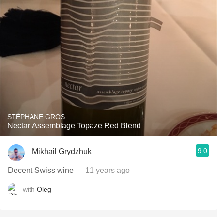
STÉPHANE GROS
Nectar Assemblage Topaze Red Blend
9.0
Mikhail Grydzhuk
Decent Swiss wine
— 11 years ago
with
Oleg