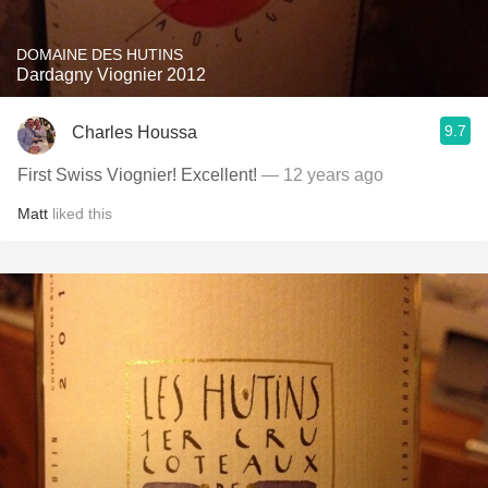
DOMAINE DES HUTINS
Dardagny Viognier 2012
9.7
Charles Houssa
First Swiss Viognier! Excellent!
— 12 years ago
Matt
liked this