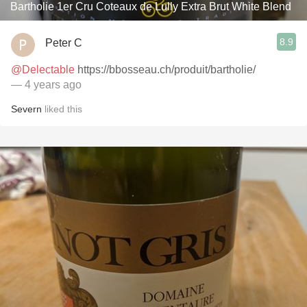
Bartholie 1er Cru Coteaux de Lully Extra Brut White Blend
8.9
Peter C
@Delectable
https://bbosseau.ch/produit/bartholie/
— 4 years ago
Severn
liked this