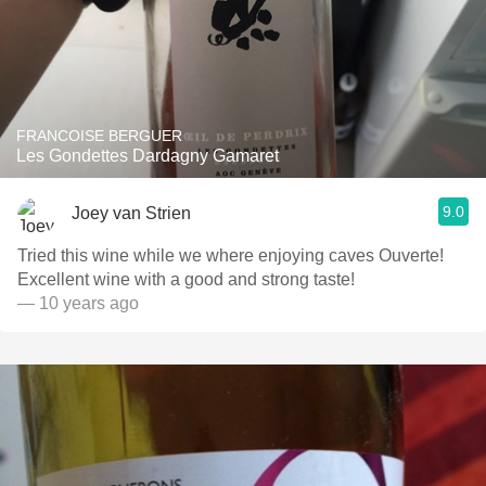
FRANCOISE BERGUER
Les Gondettes Dardagny Gamaret
9.0
Joey van Strien
Tried this wine while we where enjoying caves Ouverte!
Excellent wine with a good and strong taste!
— 10 years ago