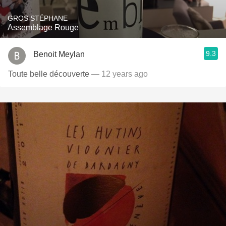
GROS STÉPHANE
Assemblage Rouge
9.3
Benoit Meylan
Toute belle découverte
— 12 years ago