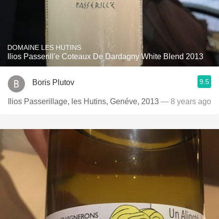
DOMAINE LES HUTINS
Ilios Passerill'e Coteaux De Dardagny White Blend 2013
9.5
Boris Plutov
Ilios Passerillage, les Hutins, Genéve, 2013
— 8 years ago