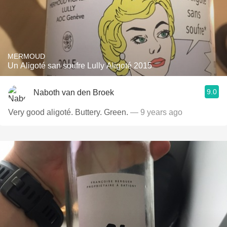
MERMOUD
Un Aligoté san soufre Lully Aligoté 2015
9.0
Naboth van den Broek
Very good aligoté. Buttery. Green.
— 9 years ago