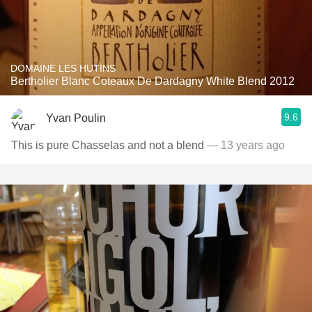
DOMAINE LES HUTINS
Bertholier Blanc Coteaux De Dardagny White Blend 2012
9.6
Yvan Poulin
This is pure Chasselas and not a blend
— 13 years ago