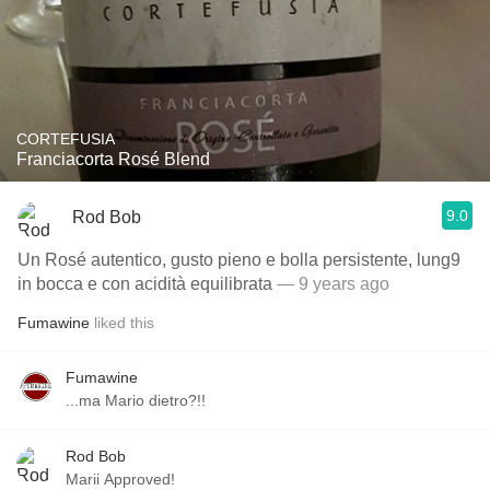
CORTEFUSIA
Franciacorta Rosé Blend
9.0
Rod Bob
Un Rosé autentico, gusto pieno e bolla persistente, lung9
in bocca e con acidità equilibrata
— 9 years ago
Fumawine
liked this
Fumawine
...ma Mario dietro?!!
Rod Bob
Marii Approved!