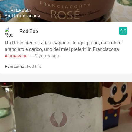
CORTEFUSIA
Brut Franciacorta
9.0
Rod Bob
Un Rosé pieno, carico, saporito, lungo, pieno, dal colore
aranciato e carico, uno dei miei preferiti in Franciacorta
#fumawine
— 9 years ago
Fumawine
liked this