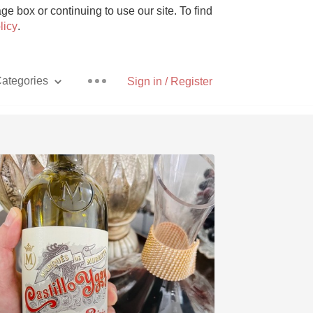
e box or continuing to use our site. To find
licy
.
ategories
Sign in / Register
Pizza
With Goat Cheese
Unicorn