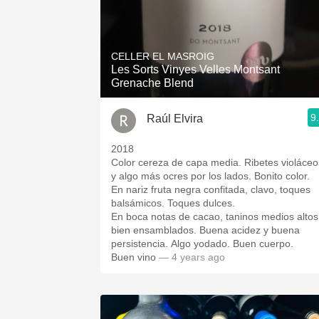
CELLER EL MASROIG
Les Sorts Vinyes Velles Montsant
Grenache Blend
9
Raúl Elvira
2018
Color cereza de capa media. Ribetes violáceo
y algo más ocres por los lados. Bonito color.
En nariz fruta negra confitada, clavo, toques
balsámicos. Toques dulces.
En boca notas de cacao, taninos medios altos
bien ensamblados. Buena acidez y buena
persistencia. Algo yodado. Buen cuerpo.
Buen vino
— 4 years ago