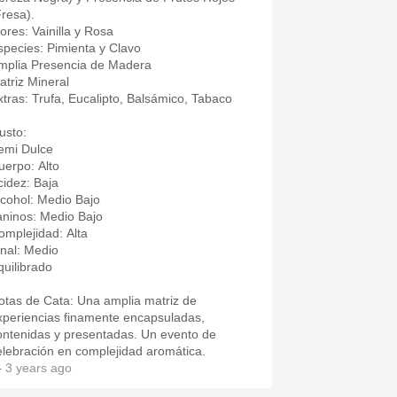
Fresa).
lores: Vainilla y Rosa
species: Pimienta y Clavo
mplia Presencia de Madera
atriz Mineral
xtras: Trufa, Eucalipto, Balsámico, Tabaco
usto:
emi Dulce
uerpo: Alto
cidez: Baja
lcohol: Medio Bajo
aninos: Medio Bajo
omplejidad: Alta
inal: Medio
quilibrado
otas de Cata: Una amplia matriz de
xperiencias finamente encapsuladas,
ontenidas y presentadas. Un evento de
elebración en complejidad aromática.
 3 years ago