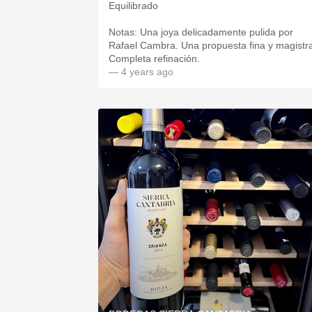
Equilibrado
Notas: Una joya delicadamente pulida por
Rafael Cambra. Una propuesta fina y magistra
Completa refinación.
— 4 years ago