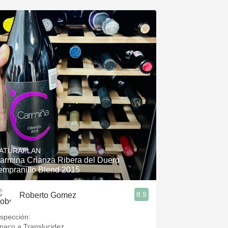
ATURAPLAN
armina Crianza Ribera del Duero
empranillo Blend 2015
8.9
Roberto Gomez
nspección:
paco a Translucidez