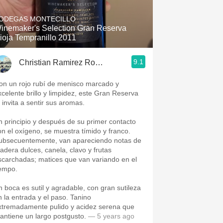
ODEGAS MONTECILLO
inemaker's Selection Gran Reserva
ioja Tempranillo 2011
9.1
Christian Ramirez Romanini
on un rojo rubí de menisco marcado y
xcelente brillo y limpidez, este Gran Reserva
e invita a sentir sus aromas.
n principio y después de su primer contacto
on el oxígeno, se muestra tímido y franco.
ubsecuentemente, van apareciendo notas de
adera dulces, canela, clavo y frutas
scarchadas; matices que van variando en el
iempo.
n boca es sutil y agradable, con gran sutileza
n la entrada y el paso. Tanino
xtremadamente pulido y acidez serena que
antiene un largo postgusto.
— 5 years ago