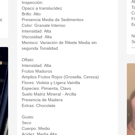
A
Inspección:
T
Opaco a translucidez
C
Brillo: Alto
F
l.
Presencia Media de Sedimentos
E
Color: Granate Intenso
Intensidad: Alta
N
Viscosidad: Alta
S
Menisco: Variación de Ribete Media sin
—
segunda Tonalidad
Olfato:
Intensidad: Alta
Frutos Maduros
Amplios Frutos Rojos (Grosella, Cereza)
Flores: Violeta y Ligera Vainilla
Especies: Pimienta, Clavo
Suelo Matriz Mineral - Arcilla
Presencia de Madera
Extras: Chocolate
Gusto:
Seco
Cuerpo: Medio
Acidez: Media Alta