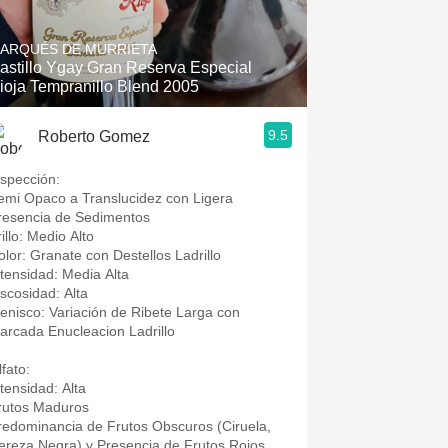
Hops
ARQUÉS DE MURRIETA
Sour Beer
astillo Ygay Gran Reserva Especial
ioja Tempranillo Blend 2005
Islay
9.5
Roberto Gomez
Mezcal
nspección:
emi Opaco a Translucidez con Ligera
resencia de Sedimentos
rillo: Medio Alto
olor: Granate con Destellos Ladrillo
ntensidad: Media Alta
iscosidad: Alta
enisco: Variación de Ribete Larga con
arcada Enucleacion Ladrillo
fato:
ntensidad: Alta
rutos Maduros
redominancia de Frutos Obscuros (Ciruela,
ereza Negra) y Presencia de Frutos Rojos