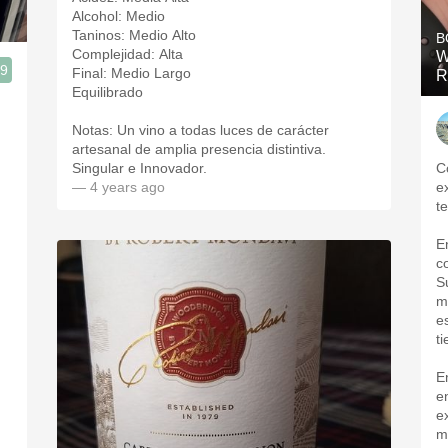
Alcohol: Medio
Taninos: Medio Alto
B
Complejidad: Alta
W
.9
Final: Medio Largo
R
Equilibrado
Notas: Un vino a todas luces de carácter
artesanal de amplia presencia distintiva.
Singular e Innovador.
C
— 4 years ago
e
t
E
c
S
m
e
t
E
e
e
m