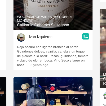
WOODBRIDGE WINES (BY ROBERT
MONDAVI)
California Cabernet Sauvignon
9.1
Ivan Izquierdo
Rojo oscuro con ligeros bronces al borde.
Guindones dulces, vainilla, canela y un toque
de picante a la naríz. Pasas, guindones, tomate
y clavo de olor en boca. Vino Seco y largo en
boca.
— 5 years ago
M
G
R
S