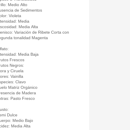
illo: Medio Alto
usencia de Sedimentos
olor: Violeta
ntensidad: Media
iscosidad: Media Alta
enisco: Variación de Ribete Corta con
egunda tonalidad Magenta
fato:
ntensidad: Media Baja
rutos Frescos
rutos Negros:
ora y Ciruela
ores: Vainilla
species: Clavo
uelo Matriz Orgánico
resencia de Madera
xtras: Pasto Fresco
usto:
emi Dulce
uerpo: Medio Bajo
cidez: Media Alta