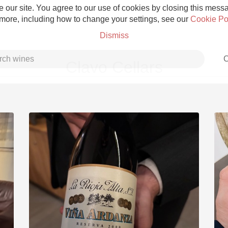
 our site. You agree to our use of cookies by closing this messag
 more, including how to change your settings, see our
Cookie Po
Dismiss
C
Clavo Cellars
Grower Champagne
Etna Rosso
Skin Contact