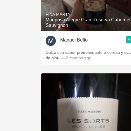
1982 Bordeaux
VIÑA MARTY
Oaky
Mariposa Alegre Gran Reserva Cabernet
Sauvignon
QPR
9
Manuel Bello
Buttery
Dulce con sabor predominante a cereza y cla
de olor.
— 2 months ago