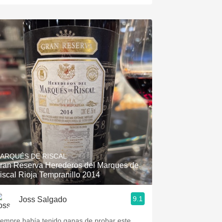
ARQUÉS DE RISCAL
ran Reserva Herederos del Marques de
iscal Rioja Tempranillo 2014
9.1
Joss Salgado
iempre había tenido ganas de probar este