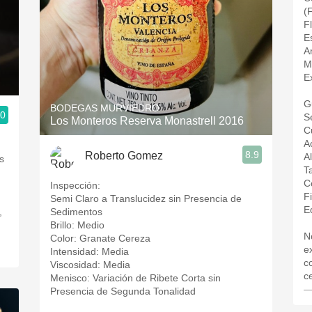
(
F
E
A
M
E
G
BODEGAS MURVIEDRO
.0
S
Los Monteros Reserva Monastrell 2016
C
A
8.9
Roberto Gomez
A
s
T
C
Inspección:
F
Semi Claro a Translucidez sin Presencia de
E
,
Sedimentos
Brillo: Medio
N
Color: Granate Cereza
e
Intensidad: Media
c
Viscosidad: Media
c
Menisco: Variación de Ribete Corta sin
—
Presencia de Segunda Tonalidad