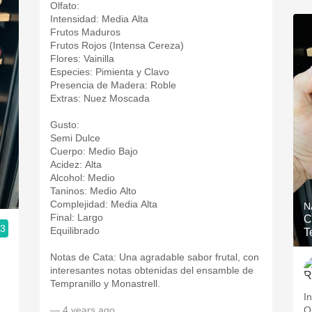
Olfato:
Intensidad: Media Alta
Frutos Maduros
Frutos Rojos (Intensa Cereza)
Flores: Vainilla
Especies: Pimienta y Clavo
Presencia de Madera: Roble
Extras: Nuez Moscada
Gusto:
Semi Dulce
Cuerpo: Medio Bajo
Acidez: Alta
Alcohol: Medio
Taninos: Medio Alto
Complejidad: Media Alta
N
Final: Largo
C
.3
Equilibrado
T
Notas de Cata: Una agradable sabor frutal, con
interesantes notas obtenidas del ensamble de
Tempranillo y Monastrell.
I
— 4 years ago
O