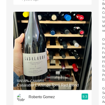
Br
A
C
I
V
M
s
Ol
I
F
F
M
Fl
E
S
P
E
RAFAEL CAMBRA
Casalabor L'Altet de Torró Red Blend
G
S
9.3
Roberto Gomez
C
A