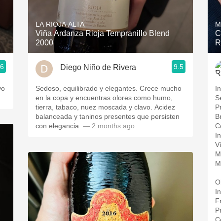
Acidity
LA RIOJA ALTA
M
2010 Chablis
Viña Ardanza Rioja Tempranillo Blend
C
2000
R
Oregon Pinot
.6
9.5
Diego Niño de Rivera
Coravin
vo
Sedoso, equilibrado y elegantes. Crece mucho
I
en la copa y encuentras olores como humo,
S
tierra, tabaco, nuez moscada y clavo. Acidez
P
balanceada y taninos presentes que persisten
B
con elegancia.
— 2 months ago
C
I
V
M
M
Ol
I
F
P
C