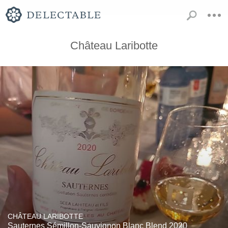
Château Laribotte
CHÂTEAU LARIBOTTE
Sauternes Sémillon-Sauvignon Blanc Blend 2020