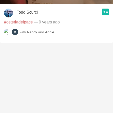
9.4
Todd Scurci
#osteriadelpace
— 9 years ago
with
Nancy
and
Annie