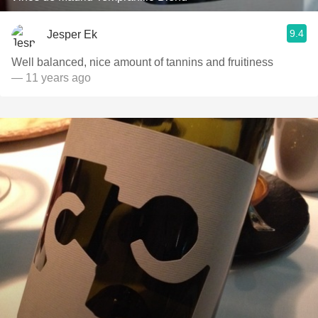
9.4
Jesper Ek
Well balanced, nice amount of tannins and fruitiness
— 11 years ago