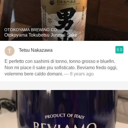
OTOKOYAMA BREWING CO.
Otokoyama Tokubetsu Junmai Sake
9.0
Tetsu Nakazawa
E perfetto con sashimi di tonno, tonno grosso e bluefin.
Non mi piace il sake piu sofisticato. Beviamo fredo oggi,
volemmo bere caldo domani.
— 8 years ago