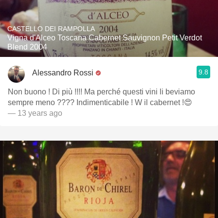
CASTELLO DEI RAMPOLLA
Vigna d'Alceo Toscana Cabernet Sauvignon Petit Verdot
Blend 2004
9.8
Alessandro Rossi
Non buono ! Di più !!!! Ma perché questi vini li beviamo
sempre meno ???? Indimenticabile ! W il cabernet !😍
— 13 years ago