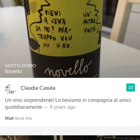
GOTTO D'ORO
Novello
10
Claudia Casula
Un vino sorprendente! Lo beviamo in compagnia di amici
quotidianamente
— 9 years ago
Matt
liked this