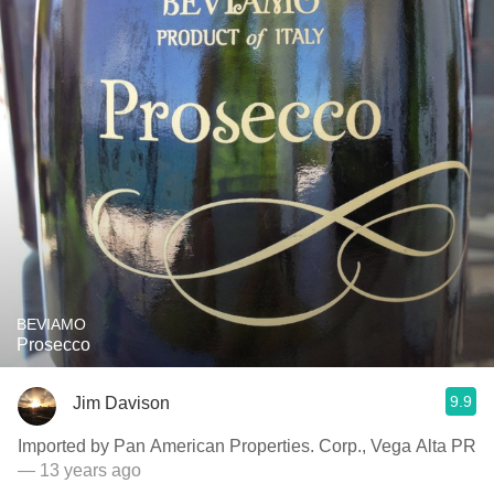
BEVIAMO
Prosecco
9.9
Jim Davison
Imported by Pan American Properties. Corp., Vega Alta PR
— 13 years ago