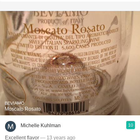
BEVIAMO
Moscato Rosato
10
Michelle Kuhlman
Excellent flavor
— 13 years ago