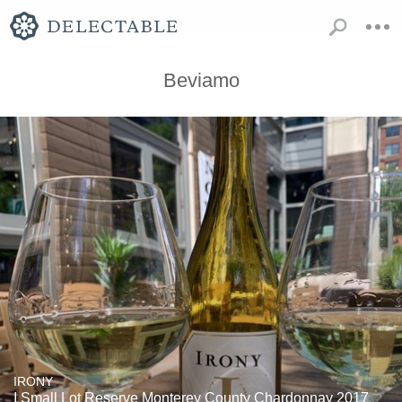
Beviamo
IRONY
I Small Lot Reserve Monterey County Chardonnay 2017