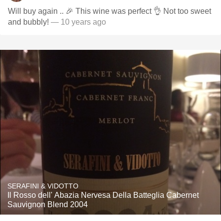
Will buy again .. 🎉 This wine was perfect 👌 Not too sweet
and bubbly!
— 10 years ago
SERAFINI & VIDOTTO
Il Rosso dell' Abazia Nervesa Della Batteglia Cabernet
Sauvignon Blend 2004