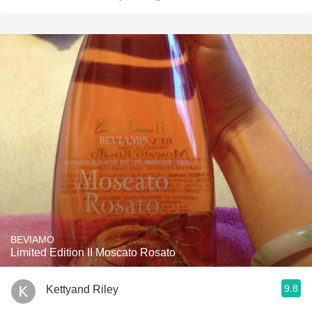
BEVIAMO
Limited Edition II Moscato Rosato
9.8
Kettyand Riley