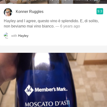
9.3
Konner Ruggles
Hayley and I agree, questo vino è splendido. E, di solito,
non beviamo mai vino bianco.
— 6 years ago
with
Hayley