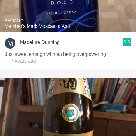
BEVIAMO
Member's Mark Moscato d'Asti
9.3
Madeline Dunning
Just sweet enough without being overpowering
— 7 years ago