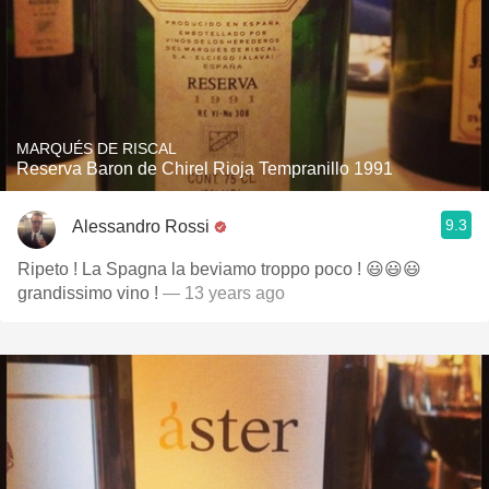
MARQUÉS DE RISCAL
Reserva Baron de Chirel Rioja Tempranillo 1991
9.3
Alessandro Rossi
Ripeto ! La Spagna la beviamo troppo poco ! 😃😃😃
grandissimo vino !
— 13 years ago