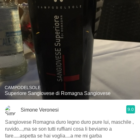
CAMPODELSOLE
Superiore Sangiovese di Romagna Sangiovese
9.0
Simone Veronesi
Sangiovese Romagna duro legno duro pure lui, maschile ,
ruvido...,ma se son tutti ruffiani cosa li beviamo a
fare.....aspetta se hai voglia....a me mi garba