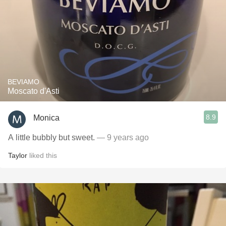
BEVIAMO
Moscato d'Asti
8.9
Monica
A little bubbly but sweet.
— 9 years ago
Taylor
liked this