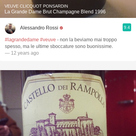
VEUVE CLICQUOT PONSARDIN
La Grande Dame Brut Champagne Blend 1996
9.4
Alessandro Rossi
#lagrandedame
#veuve
- non la beviamo mai troppo
spesso, ma le ultime sboccature sono buonissime.
— 12 years ago