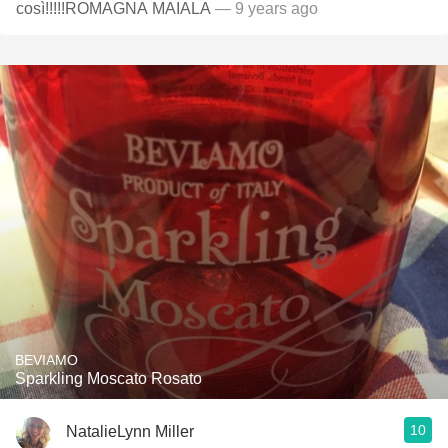
così!!!!!ROMAGNA MAIALA
— 9 years ago
BEVIAMO
Sparkling Moscato Rosato
10
NatalieLynn Miller