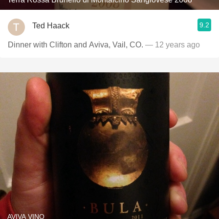
9.2
Ted Haack
Dinner with Clifton and Aviva, Vail, CO.
— 12 years ago
AVIVA VINO