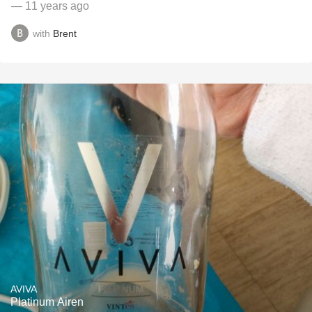
— 11 years ago
with
Brent
AVIVA
Platinum Airen