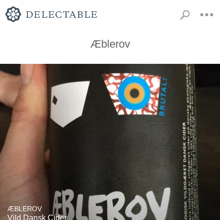
Æblerov
ÆBLEROV
Vild Dansk Cider